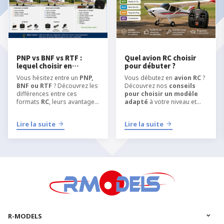
PNP vs BNF vs RTF :
Quel avion RC choisir
lequel choisir en
pour débuter ?
modélisme RC ?
Vous hésitez entre un
PNP,
Vous débutez en
avion RC
?
BNF ou RTF
? Découvrez les
Découvrez nos
conseils
différences entre ces
pour choisir un modèle
formats
RC
, leurs avantages
adapté
à votre niveau et
et quel type de kit choisir
apprendre
selon votre niveau, votre
l’aéromodélisme RC
dans
Lire la suite
Lire la suite
équipement et votre manière
les meilleures conditions.
de pratiquer
l’
aéromodélisme
ou le
modélisme RC
.
R-MODELS