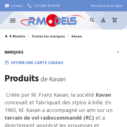
Contact
+32 (0)81 85 64 95
Nos services en ligne
R-Models
Toutes les marques
Kavan
MARQUES
OFFRIR UNE CARTE CADEAU
Produits
de Kavan
Créée par
M. Franz Kavan, la société
Kavan
concevait et fabriquait des stylos à bille. En
1965
, M. Kavan a accompagné un ami sur un
terrain de vol radiocommandé (RC)
et a
directement apprécié les prouesses et