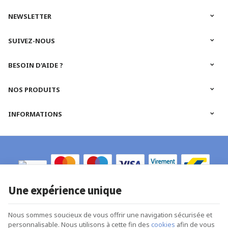
NEWSLETTER
SUIVEZ-NOUS
BESOIN D'AIDE ?
NOS PRODUITS
INFORMATIONS
Une expérience unique
R-Models | N° d'entreprise : 0652.665.884 |
Mentions légales & Contact
|
Nous sommes soucieux de vous offrir une navigation sécurisée et
Conditions générales
personnalisable. Nous utilisons à cette fin des
cookies
afin de vous
Conditions d'utilisation du site web
|
Cookies
|
Données personnelles
|