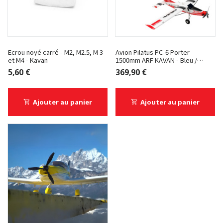
Ecrou noyé carré - M2, M2.5, M 3
Avion Pilatus PC-6 Porter
et M4 - Kavan
1500mm ARF KAVAN - Bleu /
Rouge
5,60 €
369,90 €
Ajouter au panier
Ajouter au panier