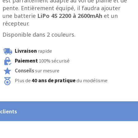
est parfaitement adapté au vol de plaine et de
pente. Entièrement équipé, il faudra ajouter
une batterie
LiPo 4S 2200 à 2600mAh
et un
récepteur.
Disponible dans 2 couleurs.
Livraison
rapide
Paiement
100% sécurisé
Conseils
sur mesure
Plus de
40 ans de pratique
du modélisme
 clients