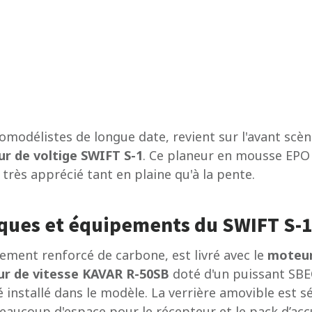
odélistes de longue date, revient sur l'avant scèn
r de voltige SWIFT S-1
. Ce planeur en mousse EPO
 très apprécié tant en plaine qu'à la pente.
iques et équipements du SWIFT S-1
rement renforcé de carbone, est livré avec le
moteur
ur de vitesse KAVAR R-50SB
doté d'un puissant SB
é installé dans le modèle. La verrière amovible est 
eaucoup d'espace pour le récepteur et le pack d’ac