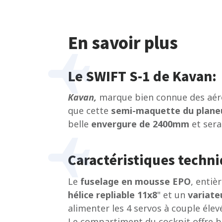
En savoir plus
Le SWIFT S-1 de Kavan:
Kavan,
marque bien connue des aérom
que cette
semi-maquette du planeu
belle
envergure de 2400mm
et sera
Caractéristiques techn
Le
fuselage en mousse EPO
, entiè
hélice repliable 11x8
" et un
variate
alimenter les 4 servos à couple élev
Le compartiment du cockpit offre b