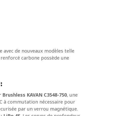
e avec de nouveaux modèles telle
 renforcé carbone possède une
:
 Brushless KAVAN C3548-750
, une
EC à commutation nécessaire pour
sécurisée par un verrou magnétique.
cu
LiPo 4S
. Les servos de profondeur