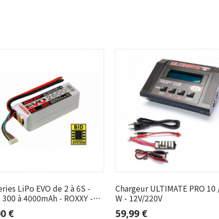
ries LiPo EVO de 2 à 6S -
Chargeur ULTIMATE PRO 10 
- 300 à 4000mAh - ROXXY -
W - 12V/220V
s EVO - 4S - 2600mAh
0 €
59,99 €