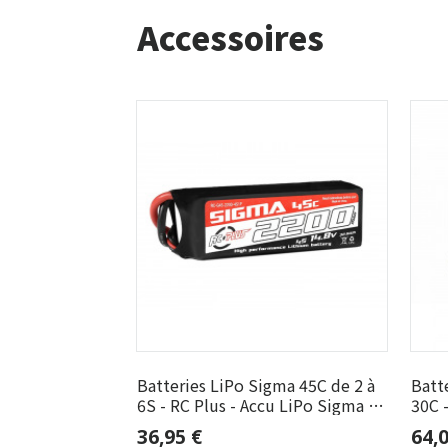
Accessoires
Batteries LiPo Sigma 45C de 2 à
Batte
6S - RC Plus - Accu LiPo Sigma -
30C 
4S 2200mAh
Accu
36,95 €
64,0