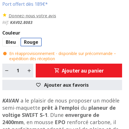
Port offert dès 189€*
Donnez-nous votre avis
Réf:
KAV02.8083
Couleur
Bleu
Rouge
En réapprovisionnement - disponible sur précommande –
expédition dès réception
Ajouter au panier
Ajouter aux favoris
KAVAN
a le plaisir de nous proposer un modèle
semi-maquette
prêt à l'emploi
du
planeur de
voltige SWIFT S-1
. D’une
envergure de
2400mm
, en mousse
EPO
renforcé carbone, il