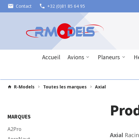
Contact
+32 (0)81 85 64 95
Accueil
Avions
Planeurs
Hé
R-Models
Toutes les marques
Axial
Pro
MARQUES
A2Pro
Axial
Racin