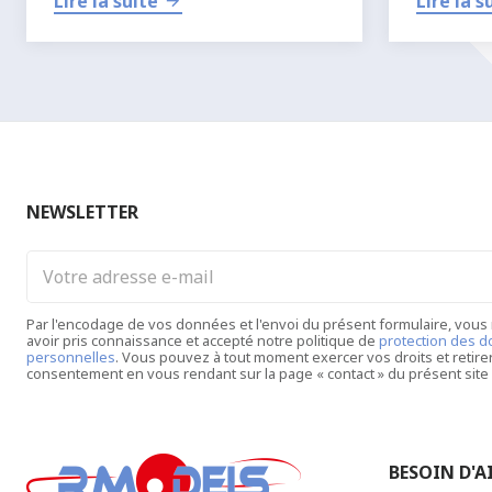
Lire la suite
Lire la s
pratiquer l’
aéromodélisme
ou le
modélisme RC
.
NEWSLETTER
Votre
adresse
e-
Par l'encodage de vos données et l'envoi du présent formulaire, vous
mail
avoir pris connaissance et accepté notre politique de
protection des 
personnelles
. Vous pouvez à tout moment exercer vos droits et retire
consentement en vous rendant sur la page « contact » du présent site 
BESOIN D'AI