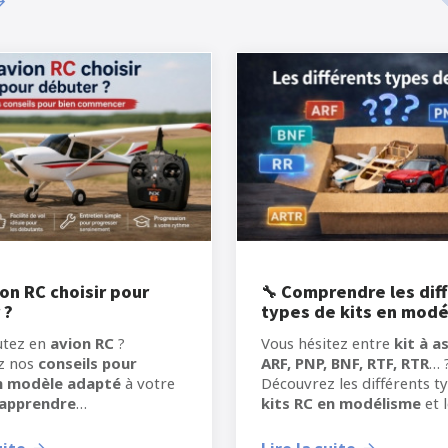
on RC choisir pour
🔧 Comprendre les dif
 ?
types de kits en mod
RC
utez en
avion RC
?
Vous hésitez entre
kit à a
z nos
conseils pour
ARF, PNP, BNF, RTF, RTR
… 
un modèle adapté
à votre
Découvrez les différents t
apprendre
kits RC en modélisme
et 
délisme RC
dans les
particularités pour mieux c
s conditions.