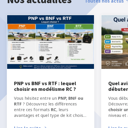
Toutes nos actus
PNP vs BNF vs RTF : lequel
Quel avi
choisir en modélisme RC ?
débuter
Vous hésitez entre un
PNP, BNF ou
Vous déb
RTF
? Découvrez les différences
Découvre
entre ces formats
RC
, leurs
choisir 
avantages et quel type de kit choisir
niveau et
selon votre niveau, votre
l’aéromo
équipement et votre manière de
meilleure