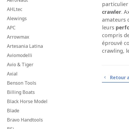
AeroNaut
particulie
AHLtec
crawler
. A
Alewings
amateurs d
leurs
perf
APC
compris des
Arrowmax
éprouvé co
Artesania Latina
crawling, l
Aviomodelli
Avio & Tiger
Axial
Retour 
Benson Tools
Billing Boats
Black Horse Model
Blade
Bravo Handtools