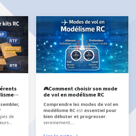
férents
🎮Comment choisir son mode
élisme
de vol en modélisme RC
ssembler,
Comprendre les modes de vol en
?
modélisme RC
est
essentiel pour
ypes de
bien débuter et progresser
leurs
sereinement.
hoisir.