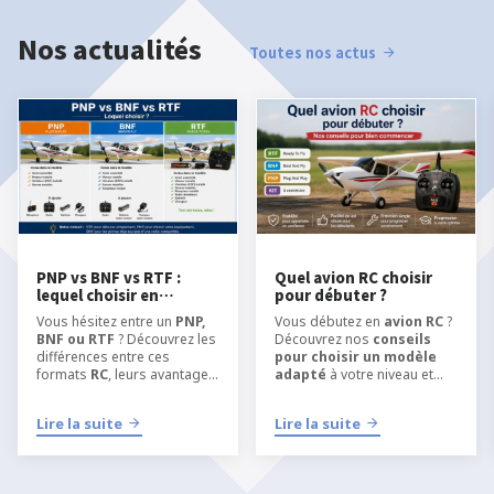
Nos actualités
Toutes nos actus
PNP vs BNF vs RTF :
Quel avion RC choisir
lequel choisir en
pour débuter ?
modélisme RC ?
Vous hésitez entre un
PNP,
Vous débutez en
avion RC
?
BNF ou RTF
? Découvrez les
Découvrez nos
conseils
différences entre ces
pour choisir un modèle
formats
RC
, leurs avantages
adapté
à votre niveau et
et quel type de kit choisir
apprendre
selon votre niveau, votre
l’aéromodélisme RC
dans
Lire la suite
Lire la suite
équipement et votre manière
les meilleures conditions.
de pratiquer
l’
aéromodélisme
ou le
modélisme RC
.