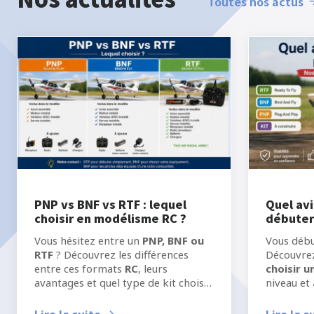
Toutes nos actus
PNP vs BNF vs RTF : lequel
Quel avi
choisir en modélisme RC ?
débuter
Vous hésitez entre un
PNP, BNF ou
Vous déb
RTF
? Découvrez les différences
Découvre
entre ces formats
RC
, leurs
choisir 
avantages et quel type de kit choisir
niveau et
selon votre niveau, votre
l’aéromo
équipement et votre manière de
meilleure