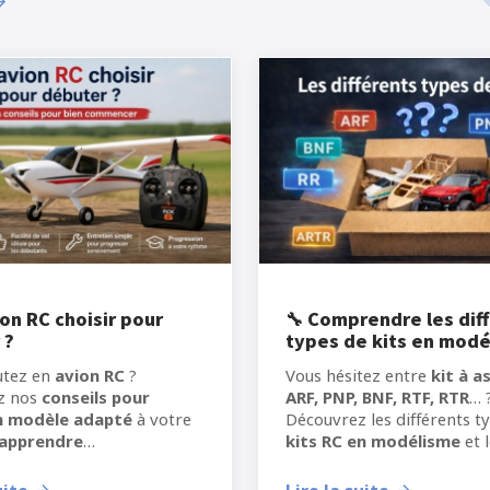
on RC choisir pour
🔧 Comprendre les dif
 ?
types de kits en mod
RC
utez en
avion RC
?
Vous hésitez entre
kit à a
z nos
conseils pour
ARF, PNP, BNF, RTF, RTR
… 
un modèle adapté
à votre
Découvrez les différents t
apprendre
kits RC en modélisme
et 
délisme RC
dans les
particularités pour mieux c
s conditions.