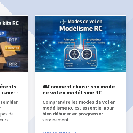
férents
🎮Comment choisir son mode
élisme
de vol en modélisme RC
ssembler,
Comprendre les modes de vol en
?
modélisme RC
est
essentiel pour
ypes de
bien débuter et progresser
leurs
sereinement.
hoisir.