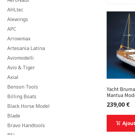
AeroNaut
AHLtec
Alewings
APC
Arrowmax
Artesania Latina
Aviomodelli
Avio & Tiger
Axial
Benson Tools
Yacht Bruma
Mantua Mod
Billing Boats
239,00 €
Black Horse Model
Blade
Ajout
Bravo Handtools