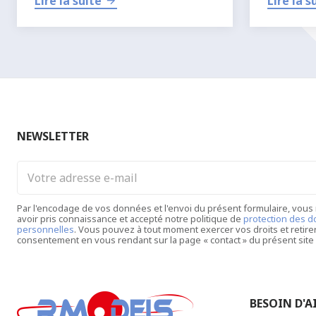
Lire la suite
Lire la s
pratiquer l’
aéromodélisme
ou le
modélisme RC
.
NEWSLETTER
Votre
adresse
e-
Par l'encodage de vos données et l'envoi du présent formulaire, vous
mail
avoir pris connaissance et accepté notre politique de
protection des 
personnelles
. Vous pouvez à tout moment exercer vos droits et retire
consentement en vous rendant sur la page « contact » du présent site 
BESOIN D'AI