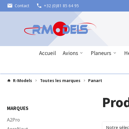
Contact
+32 (0)81 85 64 95
Accueil
Avions
Planeurs
Hé
R-Models
Toutes les marques
Panart
Pro
MARQUES
A2Pro
Trier