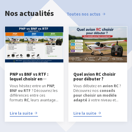
Nos actualités
Toutes nos actus
PNP vs BNF vs RTF :
Quel avion RC choisir
lequel choisir en
pour débuter ?
modélisme RC ?
Vous hésitez entre un
PNP,
Vous débutez en
avion RC
?
BNF ou RTF
? Découvrez les
Découvrez nos
conseils
différences entre ces
pour choisir un modèle
formats
RC
, leurs avantages
adapté
à votre niveau et
et quel type de kit choisir
apprendre
selon votre niveau, votre
l’aéromodélisme RC
dans
Lire la suite
Lire la suite
équipement et votre manière
les meilleures conditions.
de pratiquer
l’
aéromodélisme
ou le
modélisme RC
.