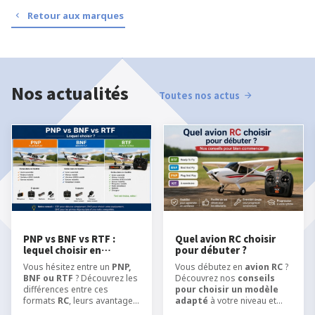
Retour aux marques
Nos actualités
Toutes nos actus
PNP vs BNF vs RTF :
Quel avion RC choisir
lequel choisir en
pour débuter ?
modélisme RC ?
Vous hésitez entre un
PNP,
Vous débutez en
avion RC
?
BNF ou RTF
? Découvrez les
Découvrez nos
conseils
différences entre ces
pour choisir un modèle
formats
RC
, leurs avantages
adapté
à votre niveau et
et quel type de kit choisir
apprendre