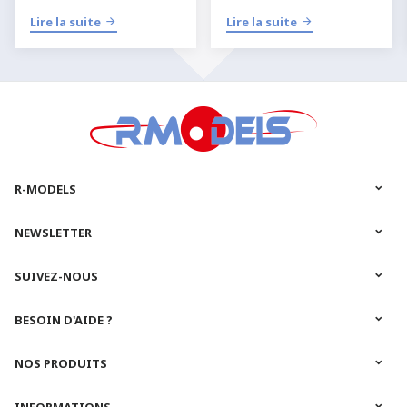
selon votre niveau, votre
l’aéromodélisme RC
dans
Lire la suite
Lire la suite
équipement et votre manière
les meilleures conditions.
de pratiquer
l’
aéromodélisme
ou le
modélisme RC
.
R-MODELS
NEWSLETTER
SUIVEZ-NOUS
BESOIN D'AIDE ?
NOS PRODUITS
INFORMATIONS