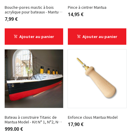
Bouche-pores mastic à bois
Pince à cintrer Mantua
acrylique pour bateaux - Mantua
14,95 €
Model
7,99 €
Ajouter au panier
Ajouter au panier
Bateau à construire Titanic de
Enfonce clous Mantua Model
Mantua Model - Kit N° 1, N°2, N°3,
17,90 €
N°4 et N°5
999,00 €