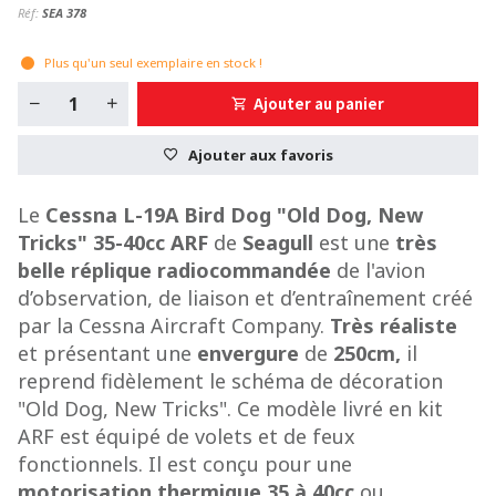
Réf:
SEA 378
Plus qu'un seul exemplaire en stock !
Ajouter au panier
Ajouter aux favoris
Le
Cessna L-19A Bird Dog "Old Dog, New
Tricks" 35-40cc ARF
de
Seagull
est une
très
belle réplique radiocommandée
de l'avion
d’observation, de liaison et d’entraînement créé
par la Cessna Aircraft Company.
Très réaliste
et présentant une
envergure
de
250cm,
il
reprend fidèlement le schéma de décoration
"Old Dog, New Tricks". Ce modèle livré en kit
ARF est équipé de volets et de feux
fonctionnels. Il est conçu pour une
motorisation thermique
35 à 40cc
ou