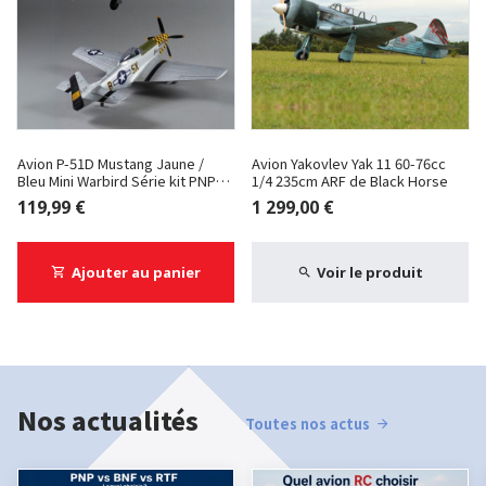
Avion P-51D Mustang Jaune /
Avion Yakovlev Yak 11 60-76cc
Bleu Mini Warbird Série kit PNP
1/4 235cm ARF de Black Horse
750mm de Derbee
119,99 €
1 299,00 €
Ajouter au panier
Voir le produit
Nos actualités
Toutes nos actus