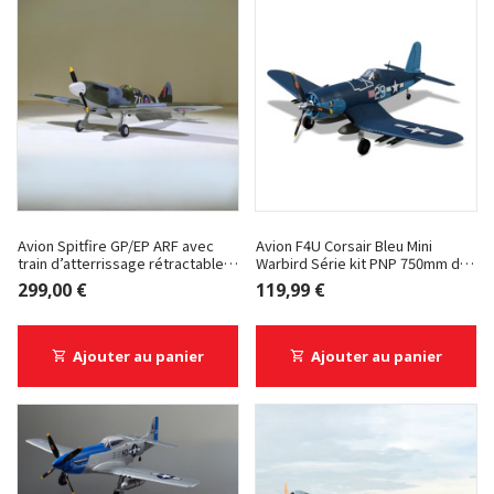
Avion Spitfire GP/EP ARF avec
Avion F4U Corsair Bleu Mini
train d’atterrissage rétractable
Warbird Série kit PNP 750mm de
de Phoenix Model
Derbee
299,00 €
119,99 €
Ajouter au panier
Ajouter au panier