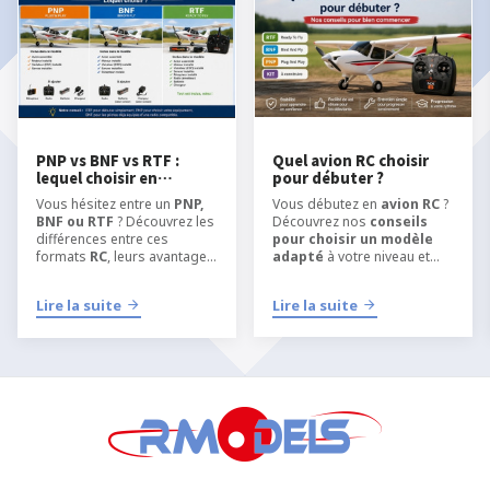
PNP vs BNF vs RTF :
Quel avion RC choisir
lequel choisir en
pour débuter ?
modélisme RC ?
Vous hésitez entre un
PNP,
Vous débutez en
avion RC
?
BNF ou RTF
? Découvrez les
Découvrez nos
conseils
différences entre ces
pour choisir un modèle
formats
RC
, leurs avantages
adapté
à votre niveau et
et quel type de kit choisir
apprendre
selon votre niveau, votre
l’aéromodélisme RC
dans
Lire la suite
Lire la suite
équipement et votre manière
les meilleures conditions.
de pratiquer
l’
aéromodélisme
ou le
modélisme RC
.