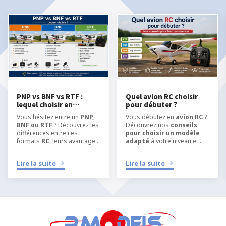
PNP vs BNF vs RTF :
Quel avion RC choisir
lequel choisir en
pour débuter ?
modélisme RC ?
Vous hésitez entre un
PNP,
Vous débutez en
avion RC
?
BNF ou RTF
? Découvrez les
Découvrez nos
conseils
différences entre ces
pour choisir un modèle
formats
RC
, leurs avantages
adapté
à votre niveau et
et quel type de kit choisir
apprendre
selon votre niveau, votre
l’aéromodélisme RC
dans
Lire la suite
Lire la suite
équipement et votre manière
les meilleures conditions.
de pratiquer
l’
aéromodélisme
ou le
modélisme RC
.