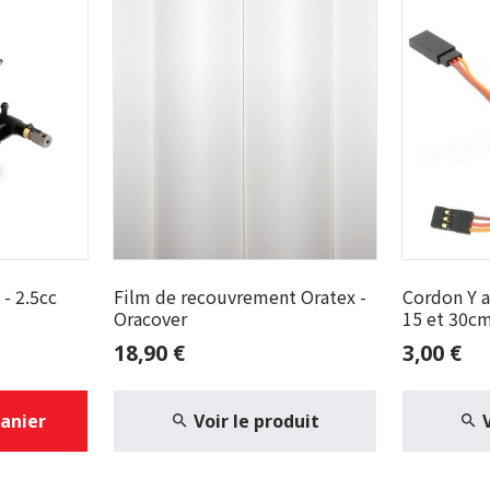
- 2.5cc
Film de recouvrement Oratex -
Cordon Y a
Oracover
15 et 30c
18,90 €
3,00 €
panier
Voir le produit