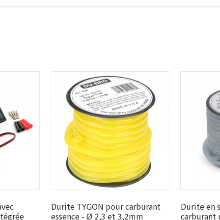
avec
Durite TYGON pour carburant
Durite en 
ntégrée
essence - Ø 2,3 et 3,2mm
carburant 