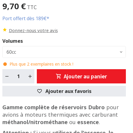
9,70 €
TTC
Port offert dès 189€*
Donnez-nous votre avis
Volumes
60cc
Plus que
2
exemplaires en stock !
Ajouter au panier
Ajouter aux favoris
Gamme complète de réservoirs Dubro
pour
avions à moteurs thermiques avec carburant
méthanol/nitrométhane
ou
essence
.
Attention :
Si vous
utilisez de l'essence, le