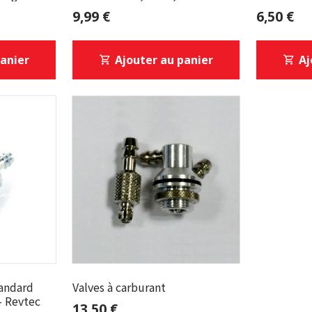
Dubro
9,99 €
6,50 €
panier
Ajouter au panier
Aj
tandard
Valves à carburant
- Revtec
13,50 €