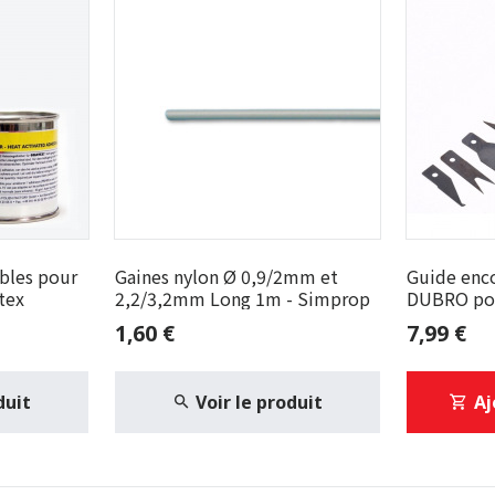
bles pour
Gaines nylon Ø 0,9/2mm et
Guide enc
tex
2,2/3,2mm Long 1m - Simprop
DUBRO pour
charnières
1,60 €
7,99 €
duit
Voir le produit
Aj