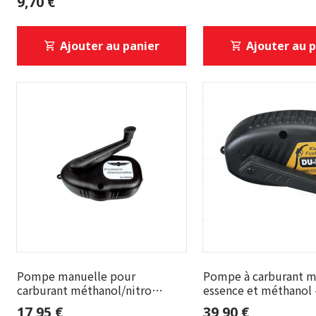
9,70 €
Ajouter au panier
Ajouter au 
Pompe manuelle pour
Pompe à carburant m
carburant méthanol/nitro
essence et méthanol 
(glow)
17,95 €
39,90 €