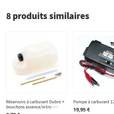
8 produits similaires
Réservoirs à carburant Dubro +
Pompe à carburant 12
bouchons essence/nitro -
19,95 €
Contenances de 60cc à 2400cc