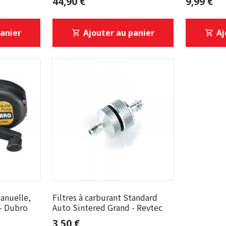
44,90 €
9,99 €
panier
Ajouter au panier
Aj
anuelle,
Filtres à carburant Standard
- Dubro
Auto Sintered Grand - Revtec
3,50 €