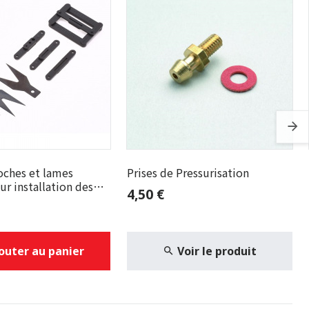
oches et lames
Prises de Pressurisation
 installation des
4,50 €
outer au panier
Voir le produit