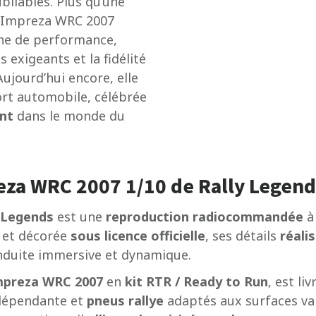
bliables. Plus qu’une
u Impreza WRC 2007
rche de performance,
s exigeants et la fidélité
jourd’hui encore, elle
ort automobile, célébrée
nt
dans le monde du
eza WRC 2007 1/10 de Rally Legend
 Legends
est une
reproduction radiocommandée
à 
e et décorée
sous licence officielle
, ses détails
réali
onduite immersive et dynamique.
Impreza WRC 2007
en
kit RTR / Ready to Run
, est l
ndépendante et
pneus rallye
adaptés aux surfaces var