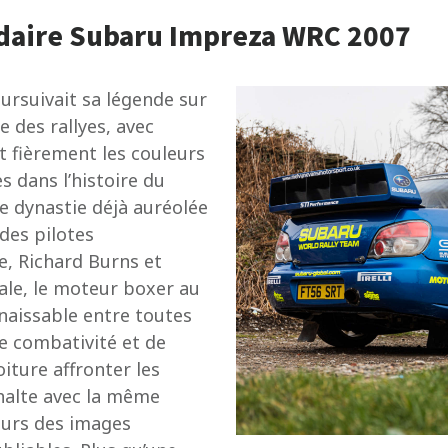
endaire Subaru Impreza WRC 2007
rsuivait sa légende sur
 des rallyes, avec
t fièrement les couleurs
 dans l’histoire du
une dynastie déjà auréolée
 des pilotes
, Richard Burns et
rale, le moteur boxer au
nnaissable entre toutes
e combativité et de
oiture affronter les
phalte avec la même
eurs des images