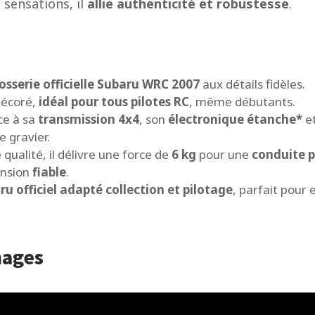
sensations, il
allie
authenticité et robustesse
.
osserie officielle Subaru WRC 2007
aux détails fidèles.
décoré,
idéal pour tous pilotes RC
, même débutants.
ce à sa
transmission 4x4
, son
électronique étanche*
e
e gravier.
 qualité, il délivre une force de
6 kg
pour une
conduite p
ension
fiable
.
officiel adapté collection et pilotage
, parfait pour
mages