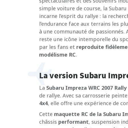
spectaculaires et des souvenirs inou
simple voiture de course, la Subar
incarne l’esprit du rallye : la reche
l’endurance face aux terrains les plu
à une communauté de passionnés. Au
reste une icône intemporelle du sp
par les fans et
reproduite fidèleme
modélisme RC
.
La version Subaru Impr
La
Subaru Impreza WRC 2007 Rally
de rallye. Avec sa carrosserie peint
4x4
, elle offre une expérience de c
Cette
maquette RC
de la Subaru 
châssis
performant
, suspension i