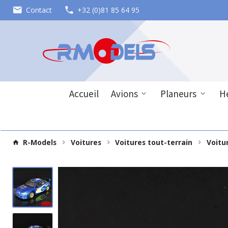
Contact
+32 (0)81 85 64 95
Accueil
Avions
Planeurs
Hé
R-Models
Voitures
Voitures tout-terrain
Voitu