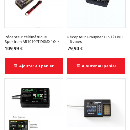
Récepteur télémétrique
Récepteur Graupner GR-12 HoTT
Spektrum AR10100T DSMX 10
- 6 voies
Voies
109,99 €
79,90 €
Ajouter au panier
Ajouter au panier