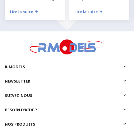
et quel type de kit choisir
apprendre
selon votre niveau, votre
l’aéromodélisme RC
dans
Lire la suite
Lire la suite
équipement et votre manière
les meilleures conditions.
de pratiquer
l’
aéromodélisme
ou le
modélisme RC
.
R-MODELS
NEWSLETTER
SUIVEZ-NOUS
BESOIN D'AIDE ?
NOS PRODUITS