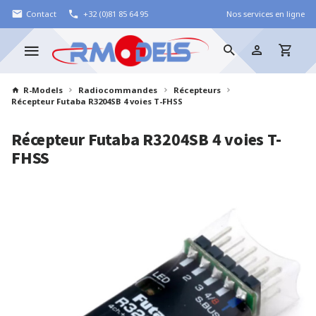
Contact
+32 (0)81 85 64 95
Nos services en ligne
R-Models
Radiocommandes
Récepteurs
Récepteur Futaba R3204SB 4 voies T-FHSS
Récepteur Futaba R3204SB 4 voies T-
FHSS