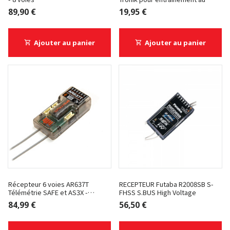
pilotage
89,90 €
19,95 €
Ajouter au panier
Ajouter au panier
Récepteur 6 voies AR637T
RECEPTEUR Futaba R2008SB S-
Télémétrie SAFE et AS3X -
FHSS S.BUS High Voltage
Spektrum
84,99 €
56,50 €