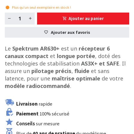
Plus qu'un seul exemplaire en stock !
Ajouter au panier
Ajouter aux favoris
Le
Spektrum AR630+
est un
récepteur 6
canaux compact
et
longue portée
, doté des
technologies de stabilisation
AS3X+ et SAFE
. Il
assure un
pilotage précis
,
fluide
et sans
latence, pour une
maîtrise optimale
de votre
modèle radiocommandé
.
Livraison
rapide
Paiement
100% sécurisé
Conseils
sur mesure
Plus de
40 ans de pratique
du modélisme