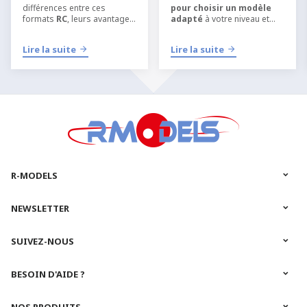
différences entre ces
pour choisir un modèle
formats
RC
, leurs avantages
adapté
à votre niveau et
et quel type de kit choisir
apprendre
selon votre niveau, votre
l’aéromodélisme RC
dans
Lire la suite
Lire la suite
équipement et votre manière
les meilleures conditions.
de pratiquer
l’
aéromodélisme
ou le
modélisme RC
.
R-MODELS
NEWSLETTER
SUIVEZ-NOUS
BESOIN D'AIDE ?
NOS PRODUITS