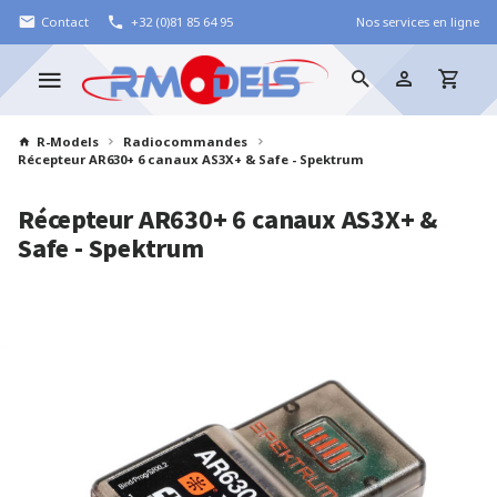
Contact
+32 (0)81 85 64 95
Nos services en ligne
R-Models
Radiocommandes
Récepteur AR630+ 6 canaux AS3X+ & Safe - Spektrum
Récepteur AR630+ 6 canaux AS3X+ &
Safe - Spektrum