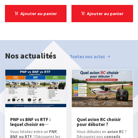
Ajouter au panier
Ajouter au panier
Nos actualités
Toutes nos actus
PNP vs BNF vs RTF :
Quel avion RC choisir
lequel choisir en
pour débuter ?
modélisme RC ?
Vous hésitez entre un
PNP,
Vous débutez en
avion RC
?
BNF ou RTF
? Découvrez les
Découvrez nos
conseils