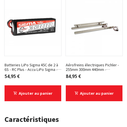
Batteries LiPo Sigma 45C de 2 à
Aérofreins électriques Pichler -
6S - RC Plus - Accu LiPo Sigma -
255mm 300mm 440mm -
4S 3300mAh
Aérofreins électriques Pichler -
54,95 €
84,95 €
255mm
Ajouter au panier
Ajouter au panier
Caractéristiques