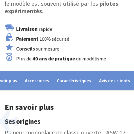
le modèle est souvent utilisé par les
pilotes
expérimentés.
Livraison
rapide
Paiement
100% sécurisé
Conseils
sur mesure
Plus de
40 ans de pratique
du modélisme
voir plus
Accessoires
Caractéristiques
Avis des clients
En savoir plus
Ses origines
Planeur monoplace de classe ouverte, l’ASW 17