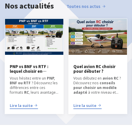
Nos actualités
Toutes nos actus
PNP vs BNF vs RTF :
Quel avion RC choisir
lequel choisir en
pour débuter ?
modélisme RC ?
Vous hésitez entre un
PNP,
Vous débutez en
avion RC
?
BNF ou RTF
? Découvrez les
Découvrez nos
conseils
différences entre ces
pour choisir un modèle
formats
RC
, leurs avantages
adapté
à votre niveau et
et quel type de kit choisir
apprendre
selon votre niveau, votre
l’aéromodélisme RC
dans
Lire la suite
Lire la suite
équipement et votre manière
les meilleures conditions.
de pratiquer
l’
aéromodélisme
ou le
modélisme RC
.