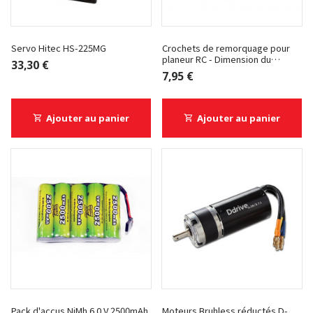
Servo Hitec HS-225MG
Crochets de remorquage pour
planeur RC - Dimension du
33,30 €
planeur - Envergure inférieure à
7,95 €
4.0 m
Ajouter au panier
Ajouter au panier
Pack d'accus NiMh 6.0 V 2500mAh
Moteurs Bruhless réductés D-