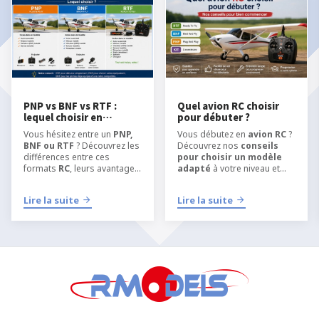
PNP vs BNF vs RTF :
Quel avion RC choisir
lequel choisir en
pour débuter ?
modélisme RC ?
Vous hésitez entre un
PNP,
Vous débutez en
avion RC
?
BNF ou RTF
? Découvrez les
Découvrez nos
conseils
différences entre ces
pour choisir un modèle
formats
RC
, leurs avantages
adapté
à votre niveau et
et quel type de kit choisir
apprendre
selon votre niveau, votre
l’aéromodélisme RC
dans
Lire la suite
Lire la suite
équipement et votre manière
les meilleures conditions.
de pratiquer
l’
aéromodélisme
ou le
modélisme RC
.