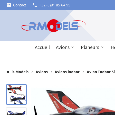
Contact
+32 (0)81 85 64 95
Accueil
Avions
Planeurs
Hé
R-Models
Avions
Avions indoor
Avion Indoor Sl