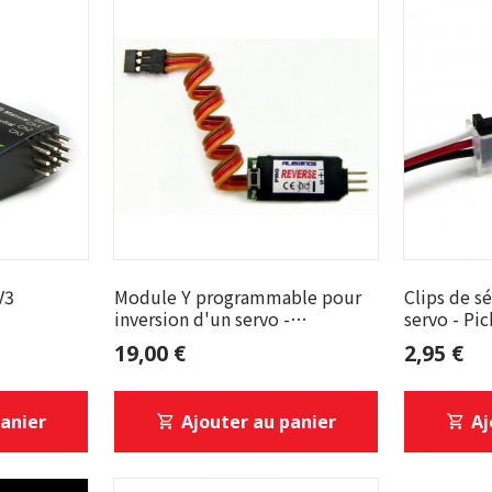
V3
Module Y programmable pour
Clips de s
inversion d'un servo -
servo - Pic
ALEWINGS
19,00 €
2,95 €
panier
Ajouter au panier
Aj