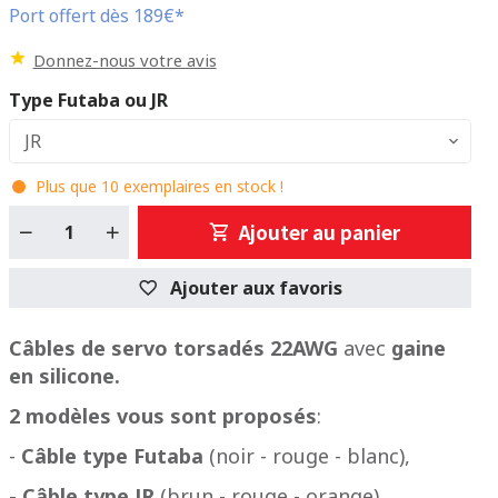
Port offert dès 189€*
Donnez-nous votre avis
Type Futaba ou JR
JR
Plus que
10
exemplaires en stock !
Ajouter au panier
Ajouter aux favoris
Câbles de servo torsadés 22AWG
avec
gaine
en silicone.
2 modèles vous sont proposés
:
-
Câble type Futaba
(noir - rouge - blanc),
- Câble type JR
(brun - rouge - orange).