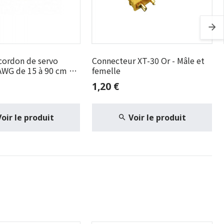
cordon de servo
Connecteur XT-30 Or - Mâle et
AWG de 15 à 90 cm G-
femelle
1,20 €
Voir le produit
Voir le produit