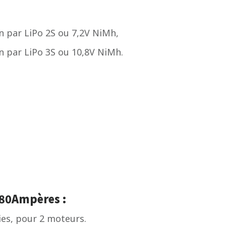
n par LiPo 2S ou 7,2V NiMh,
n par LiPo 3S ou 10,8V NiMh.
80Ampères :
ies, pour 2 moteurs.