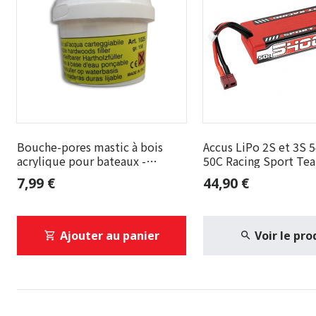
Bouche-pores mastic à bois
Accus LiPo 2S et 3S
acrylique pour bateaux -
50C Racing Sport Tea
Mantua Model
7,99 €
44,90 €
Ajouter au panier
Voir le pro