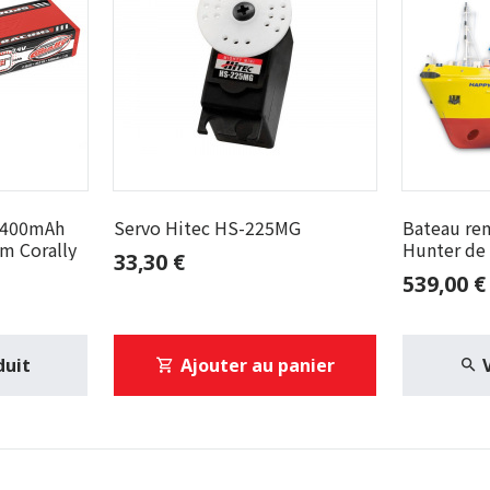
 5400mAh
Servo Hitec HS-225MG
Bateau re
m Corally
Hunter de
33,30 €
539,00 €
duit
Ajouter au panier