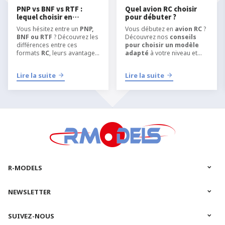
PNP vs BNF vs RTF :
Quel avion RC choisir
lequel choisir en
pour débuter ?
modélisme RC ?
Vous hésitez entre un
PNP,
Vous débutez en
avion RC
?
BNF ou RTF
? Découvrez les
Découvrez nos
conseils
différences entre ces
pour choisir un modèle
formats
RC
, leurs avantages
adapté
à votre niveau et
et quel type de kit choisir
apprendre
selon votre niveau, votre
l’aéromodélisme RC
dans
Lire la suite
Lire la suite
équipement et votre manière
les meilleures conditions.
de pratiquer
l’
aéromodélisme
ou le
modélisme RC
.
R-MODELS
NEWSLETTER
SUIVEZ-NOUS