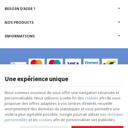
BESOIN D'AIDE ?
NOS PRODUITS
INFORMATIONS
Une expérience unique
R-Models | N° d'entreprise : 0652.665.884 |
Mentions légales & Contact
|
Nous sommes soucieux de vous offrir une navigation sécurisée et
Conditions générales
personnalisable. Nous utilisons à cette fin des
cookies
afin de vous
Conditions d'utilisation du site web
|
Cookies
|
Données personnelles
|
proposer des offres adaptées à vos centres d’intérêt, recueillir
Traitement de vos données par Google
anonymement des données de statistiques et vous permettre une
© Copyright 2022 -
E-net Business
, accélérateur d'e-commerce pour
commerçants, indépendants & PME
visite la plus agréable possible. Google pourrait utiliser vos
données
personnelles
et les
cookies
afin de personnaliser ses publicités.
Livraison gratuite dès 189€
d'achats pour la
Belgique
, le
Luxembourg
et